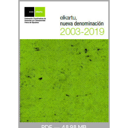
PDF
— 48.98
MB