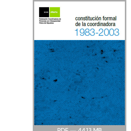
PDF
— 44.13
MB