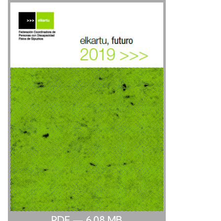
PDF
— 6.08
MB