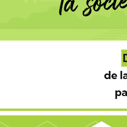
de l
pa