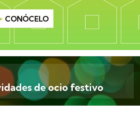
>
CONÓCELO
vidades de ocio festivo