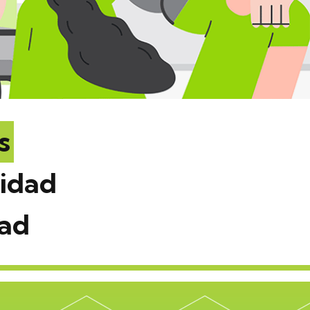
s
cidad
dad