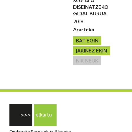
SOZIALA
DISEINATZEKO
GIDALIBURUA
2018
Ararteko
BAT EGIN
JAKINEZ EKIN
NIK NEUK
Ondarreta Pasealekua, 5 behea