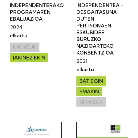
INDEPENDENTERAKO
INDEPENDENTEA -
PROGRAMAREN
DESGAITASUNA
EBALUAZIOA
DUTEN
PERTSONAEN
2024
ESKUBIDEEI
elkartu
BURUZKO
NAZIOARTEKO
NIK NEUK
KONBENTZIOA
JAKINEZ EKIN
2021
elkartu
BAT EGIN
EMAKIN
NIK NEUK