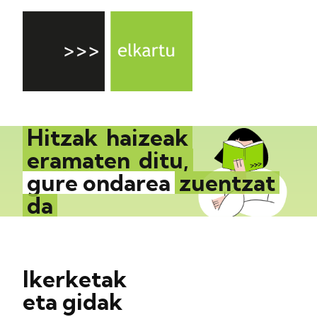
Hitzak
haizeak
eramaten
ditu,
gure ondarea
zuentzat
da
Ikerketak
eta gidak