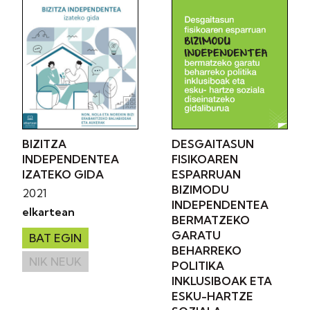
DESGAITASUN
BIZITZA
FISIKOAREN
INDEPENDENTEA
ESPARRUAN
IZATEKO GIDA
BIZIMODU
2021
INDEPENDENTEA
elkartean
BERMATZEKO
GARATU
BAT EGIN
BEHARREKO
NIK NEUK
POLITIKA
INKLUSIBOAK ETA
ESKU-HARTZE